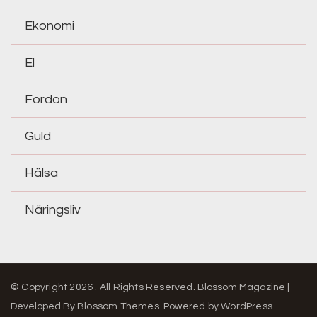
Ekonomi
El
Fordon
Guld
Hälsa
Näringsliv
© Copyright 2026
. All Rights Reserved.
Blossom Magazine |
Developed By
Blossom Themes
.
Powered by
WordPress
.