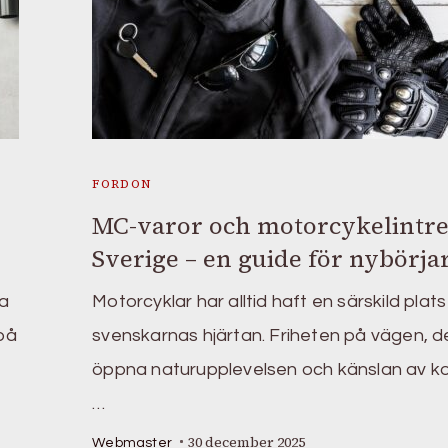
FORDON
MC-varor och motorcykelintre
Sverige – en guide för nybörja
ta
Motorcyklar har alltid haft en särskild plats 
 på
svenskarnas hjärtan. Friheten på vägen, d
öppna naturupplevelsen och känslan av ko
…
30 december 2025
Webmaster