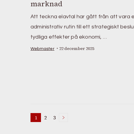
marknad
Att teckna elavtal har gått från att vara 
administrativ rutin till ett strategiskt bes
tydliga effekter på ekonomi, …
22 december 2025
Webmaster
Sidnumrering
1
2
3
Page
Page
Page