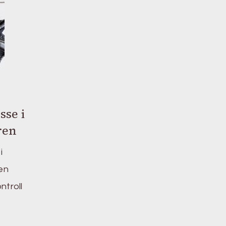
sse i
ren
i
en
ntroll